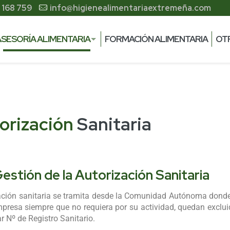
 168 759
info@higienealimentariaextremeña.com
nicio
Asesoría Alimentaria
Autorización Sanitar
ASESORÍA ALIMENTARIA
FORMACIÓN ALIMENTARIA
OT
orización
Sanitaria
estión de la Autorización Sanitaria
ación sanitaria se tramita desde la Comunidad Autónoma dond
mpresa siempre que no requiera por su actividad, quedan exclu
r Nº de Registro Sanitario.