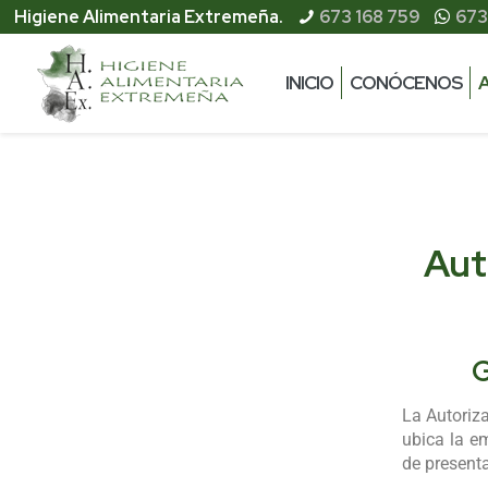
Higiene Alimentaria Extremeña.
673 168 759
673
I
INICIO
CONÓCENOS
Aut
G
La Autoriz
ubica la e
de presenta