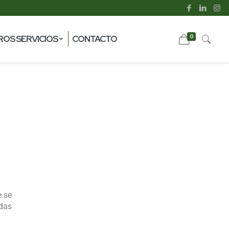
ia
0
ROS SERVICIOS
CONTACTO
e se
idas